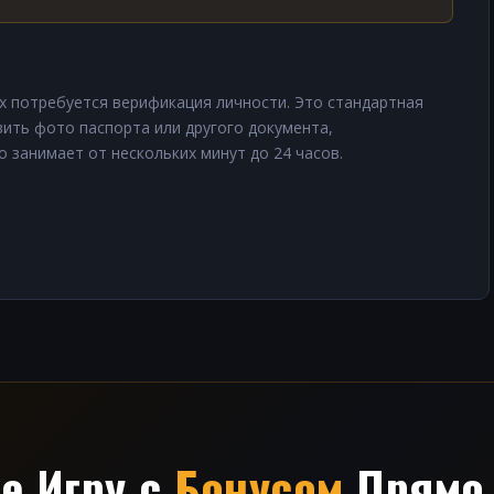
ях потребуется верификация личности. Это стандартная
зить фото паспорта или другого документа,
занимает от нескольких минут до 24 часов.
е Игру с
Бонусом
Прямо 