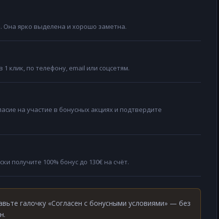
а. Она ярко выделена и хорошо заметна.
1 клик, по телефону, email или соцсетям.
асие на участие в бонусных акциях и подтвердите
ки получите 100% бонус до 130€ на счёт.
авьте галочку «Согласен с бонусными условиями» — без
н.