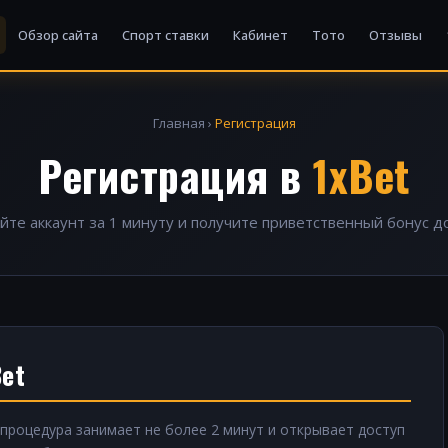
Обзор сайта
Спорт ставки
Кабинет
Тото
Отзывы
Главная
›
Регистрация
Регистрация в
1xBet
йте аккаунт за 1 минуту и получите приветственный бонус д
Bet
 процедура занимает не более 2 минут и открывает доступ