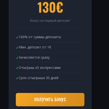
130€
бонус на первый депозит
100% от суммы депозита
Мин. депозит от 1€
Зачисляется сразу
Отыгрыш x5 экспрессами
Срок отыгрыша 30 дней
ПОЛУЧИТЬ БОНУС